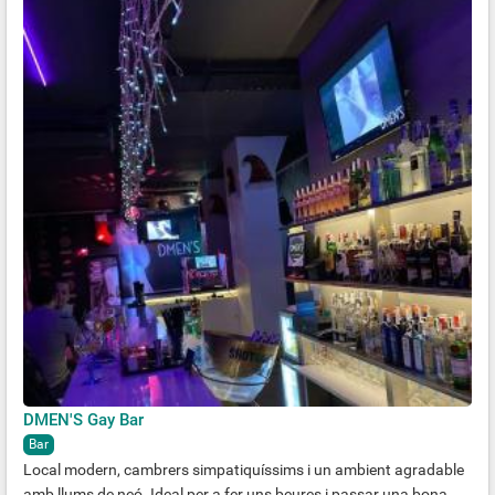
DMEN'S Gay Bar
Bar
Local modern, cambrers simpatiquíssims i un ambient agradable
amb llums de neó. Ideal per a fer uns beures i passar una bona