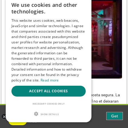
We use cookies and other
technologies.
This website uses cookies, web beacons,
JavaScript and similar technologies. I agree
that companies associated with this website
and third parties create pseudonymized
user profiles for website personalization,
market research and advertising. Although
the generated information can be
forwarded to third parties, it can not be
combined with personal information.
Detailed information and how to withdraw
your consent can be found in the privacy
policy of the site.
Read more
Maricón Ghetto Bar
Bar
ACCEPT ALL COOKIES
Si surts pel Gaixample, Maricón Ghetto és una aposta segura. La
decoració impressionant i la pista de ball del local no et deixaran
NECESSARY COOKIES ONLY
indiferent. ...
Gaudi - Gay Chat & Gay Dating
Barcelona
-
Barcelona
-
Spain
SHOW DETAILS
Get
The ulitmate Gay Chat App!
Free