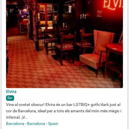
Elvira
Bar
Vine al costat obscur! Elvira és un bar LGTBIQ+ goth/dark just al
cor de Barcelona, ideal per a tots els amants del món més màgic i
infernal. ¡V...
Barcelona
-
Barcelona
-
Spain