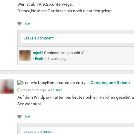
Wer ist ab 19.9.26.unterwegs.
Ostsee,Nordsee Gardasee bin noch nicht festgelegt.
Like
Leave a comment
rajo68
Gardasse ist gebucht🍹
· Reply
·
3 weeks ago
LucyKim
created an entry in
Camping und Reisen
one month ago
●
Leisure
Auf dem Windpark hatten bis heute noch ein Pärchen gezeltet und 
Sex war supi
Like
Leave a comment