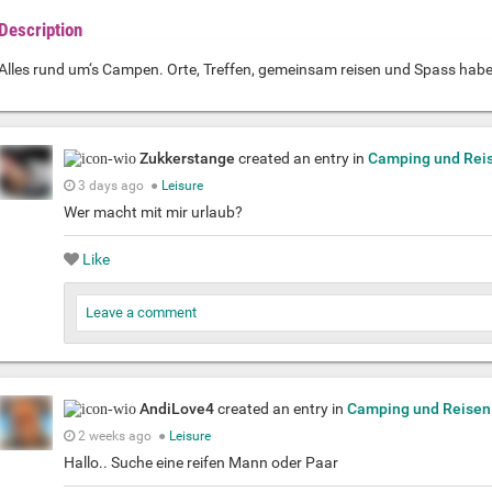
Description
Alles rund um‘s Campen. Orte, Treffen, gemeinsam reisen und Spass habe
Zukkerstange
created an entry in
Camping und Rei
3 days ago
●
Leisure
Wer macht mit mir urlaub?
Like
Leave a comment
AndiLove4
created an entry in
Camping und Reisen
2 weeks ago
●
Leisure
Hallo.. Suche eine reifen Mann oder Paar