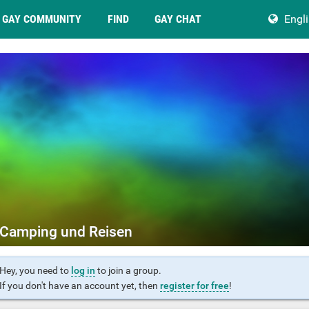
GAY COMMUNITY
FIND
GAY CHAT
Engl
Camping und Reisen
Hey, you need to
log in
to join a group.
If you don't have an account yet, then
register for free
!