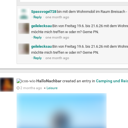
Spassvogel728
bin mit dem Wohnmobil im Raum Breisach -
· Reply
·
one month ago
geilelecksau
Bin von Freitag 19.6. bis 21.6.26 mit dem Woh
möchte mich treffen w oder m? Gerne PN.
· Reply
·
one month ago
geilelecksau
Bin von Freitag 19.6. bis 21.6.26 mit dem Woh
möchte mich treffen w oder m? Gerne PN.
· Reply
·
one month ago
HalloNachbar
created an entry in
Camping und Rei
2 months ago
●
Leisure