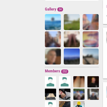
Gallery
34
Members
252