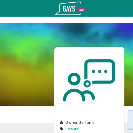
T_GOOGLE_ADWORDS_GTAG_HEADER
Gays.com
Owner GinTonic
Leisure