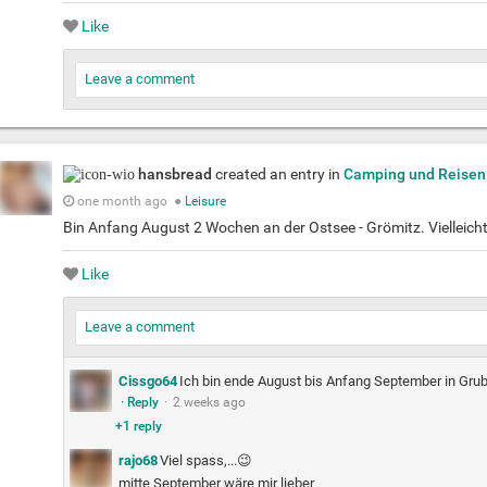
Like
Leave a comment
hansbread
created an entry in
Camping und Reisen
one month ago
●
Leisure
Bin Anfang August 2 Wochen an der Ostsee - Grömitz. Vielleicht 
Like
Leave a comment
Cissgo64
Ich bin ende August bis Anfang September in Gru
· Reply
·
2 weeks ago
+
1 reply
rajo68
Viel spass,...😉
mitte September wäre mir lieber