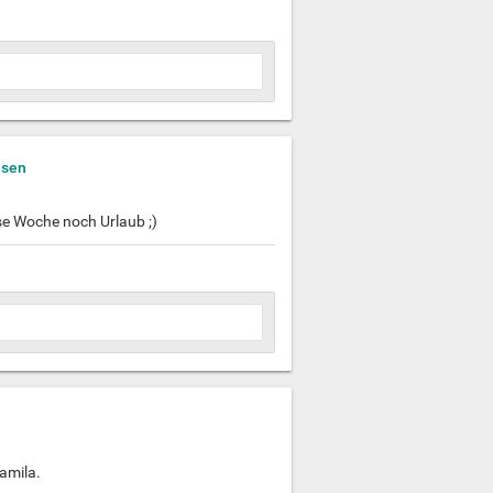
isen
se Woche noch Urlaub ;)
amila.