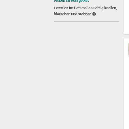
Ficken im Ruhrgebiet
Lasst es im Pott mal so richtig knallen,
klatschen und stöhnen 😉