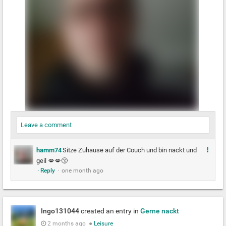
Leave a comment
M
hamm74
Sitze Zuhause auf der Couch und bin nackt und
e
geil 💋💋😙
· Reply
·
one month ago
h
r
Ingo131044
created an entry in
Gerne nackt
2 months ago
●
Leisure