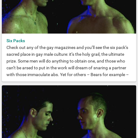
Six Packs
Check out any of the gay magazines and you’ll see the six pack’s
sacred place in gay male culture: it’s the holy grail, the ultimate
prize. Some men will do anything to obtain one, and those who
can’t be arsed to put in the work will dream of snaring a partner
with those immaculate abs. Yet for others – Bears for example –
the idea of the six pack is foul. They want mounds of succulent
flesh to cling on to. Lesbians – perhaps in rebellion against the
body fascism that stifles women – are less obsessed with it all.
Sometimes you can’t help but think they’ve got the right idea!