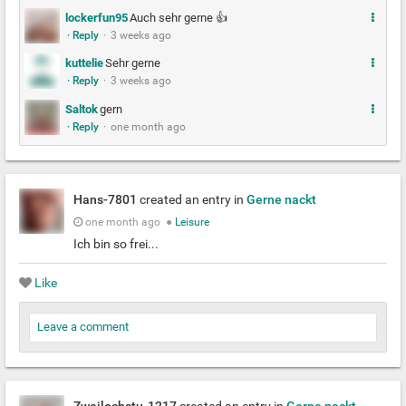
M
lockerfun95
Auch sehr gerne 👍
· Reply
·
3 weeks ago
e
h
M
kuttelie
Sehr gerne
r
· Reply
·
3 weeks ago
e
h
M
Saltok
gern
r
· Reply
·
one month ago
e
h
r
Hans-7801
created an entry in
Gerne nackt
one month ago
●
Leisure
Ich bin so frei...
Like
Leave a comment