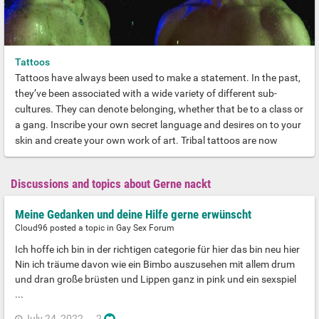
Tattoos
Tattoos have always been used to make a statement. In the past,
they’ve been associated with a wide variety of different sub-
cultures. They can denote belonging, whether that be to a class or
a gang. Inscribe your own secret language and desires on to your
skin and create your own work of art. Tribal tattoos are now
particularly popular with gay men, and some are more inventive
than others. Be as exotic or as prosaic as you like. Be mysterious
Discussions and topics about Gerne nackt
with an ancient language daubed on your torso, or utterly blatant
with the word ‘Sex’ emblazoned at the top of your arse.
Meine Gedanken und deine Hilfe gerne erwünscht
Cloud96 posted a topic in
Gay Sex Forum
Ich hoffe ich bin in der richtigen categorie für hier das bin neu hier
Nin ich träume davon wie ein Bimbo auszusehen mit allem drum
und dran große brüsten und Lippen ganz in pink und ein sexspiel
...
July 24, 2022
2