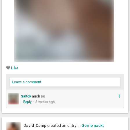
Like
Leave a comment
M
Saltok
auch so
· Reply
·
3 weeks ago
e
h
r
David_Camp
created an entry in
Gerne nackt