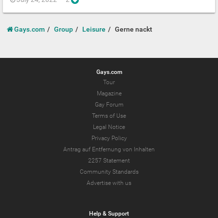
Gays.com
Group
Leisure
Gerne nackt
Gays.com
Tour
Magazine
Gay Forum
Terms of Use
Legal Notice
Privacy Policy
Antrag auf Entfernung von Inhalten
2257 Statement
Community Standards
Advertise with us
Help & Support