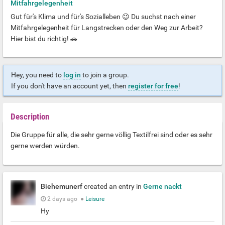
Mitfahrgelegenheit
Gut für's Klima und für's Sozialleben 😉 Du suchst nach einer
Mitfahrgelegenheit für Langstrecken oder den Weg zur Arbeit?
Hier bist du richtig! 🚗
Hey, you need to
log in
to join a group.
If you don't have an account yet, then
register for free
!
Description
Die Gruppe für alle, die sehr gerne völlig Textilfrei sind oder es sehr
gerne werden würden.
Biehemunerf
created an entry in
Gerne nackt
2 days ago
●
Leisure
Hy