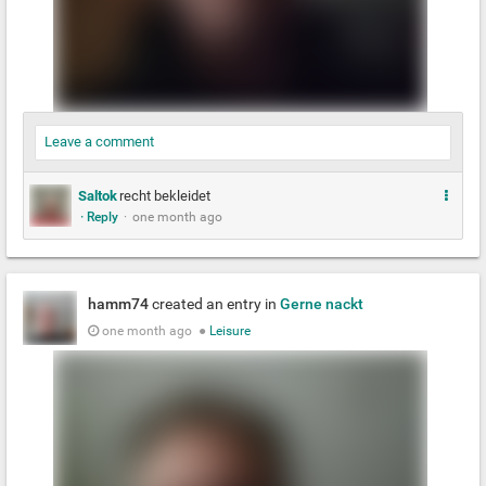
Leave a comment
M
Saltok
recht bekleidet
· Reply
·
one month ago
e
h
r
hamm74
created an entry in
Gerne nackt
one month ago
●
Leisure