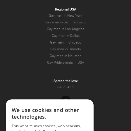
Regional USA
Gay men in New York
Gay men in San Francisco
Gay men in Los Angeles
Gay men in Dallas
Gay men in Chicago
Gay men in Orlando
Gay men in Houston
Gay Pride events in USA
Spread the love
Gaudi App
Facebook
We use cookies and other
technologies.
Youtube
This website uses cookies, web beacons,