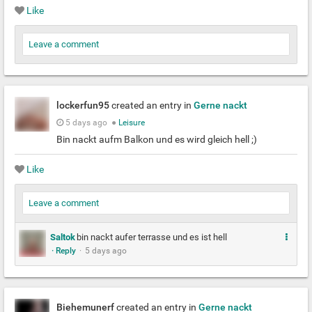
Like
Leave a comment
lockerfun95
created an entry in
Gerne nackt
5 days ago
●
Leisure
Bin nackt aufm Balkon und es wird gleich hell ;)
Like
Leave a comment
M
Saltok
bin nackt aufer terrasse und es ist hell
· Reply
·
5 days ago
e
h
r
Biehemunerf
created an entry in
Gerne nackt