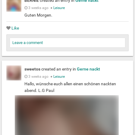
BERNIE
created an entry in
Gerne nackt
3 weeks ago
●
Leisure
Guten Morgen.
Like
Leave a comment
sweetos
created an entry in
Gerne nackt
3 weeks ago
●
Leisure
Hallo, wünsche euch allen einen schönen nackten
abend. L.G Paul