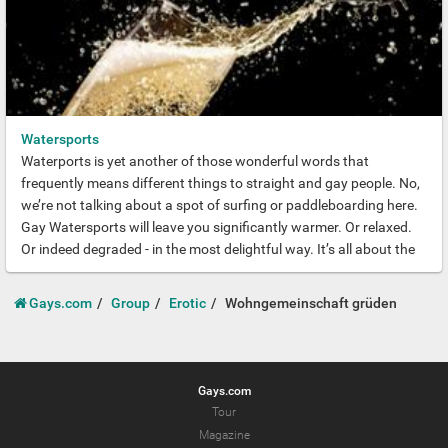
Watersports
Waterports is yet another of those wonderful words that
frequently means different things to straight and gay people. No,
we’re not talking about a spot of surfing or paddleboarding here.
Gay Watersports will leave you significantly warmer. Or relaxed.
Or indeed degraded - in the most delightful way. It’s all about the
act of urinating on another guy from the height of your choice.
Rumours abound that Donald Trump has a penchant for it. But
Gays.com
Group
Erotic
Wohngemeinschaft grüden
don’t let that put you off. The infamous Golden Shower can be
one of the most powerful ways of forging intimacy.
Gays.com
Tour
Magazine