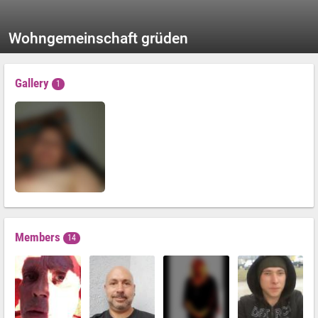
Wohngemeinschaft grüden
Gallery
1
Members
14